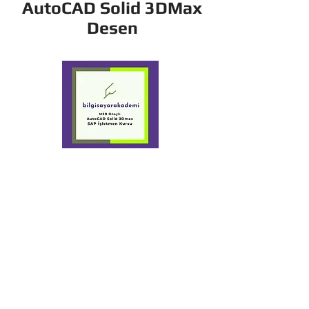
AutoCAD Solid 3DMax
Desen
+90 532 449 56
70
Yaldız
Bilgisayar
Akademi Kursları
+90 282 652 33
88