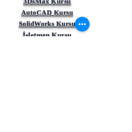
3DsMax Kursu
AutoCAD Kursu
SolidWorks Kursu
İşletmen Kursu
SAP B1 ERP Kursu
Desen Tasarım Kursu
Ön Muhasebe Kursu
Revit Yapı Bilgi Sistem
ve Tasarım Kursu
10 Parmak Klavye Kursu