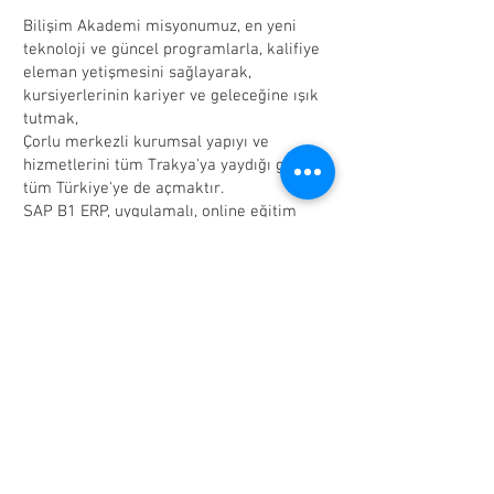
Bilişim Akademi misyonumuz, en yeni
teknoloji ve güncel programlarla, kalifiye
eleman yetişmesini sağlayarak,
kursiyerlerinin kariyer ve geleceğine ışık
tutmak,
Çorlu merkezli kurumsal yapıyı ve
hizmetlerini tüm Trakya'ya yaydığı gibi,
tüm Türkiye'ye de açmaktır.
SAP
B1 ERP, uygulamalı, online eğitim
progra
mı ile bu hedef kısmen
başarılmıştır.