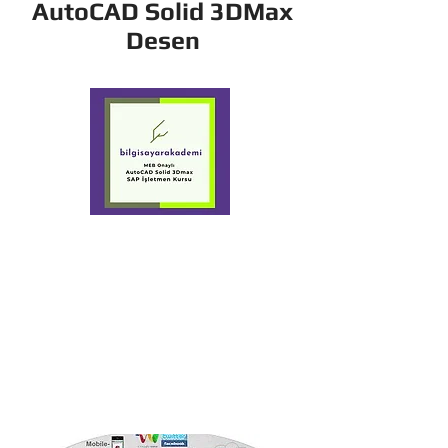
AutoCAD Solid 3DMax
Desen
+90 532 449 5670
Özel Yaldız
Bilgisayar Kursu
Vizyon ve
Misyonumuz